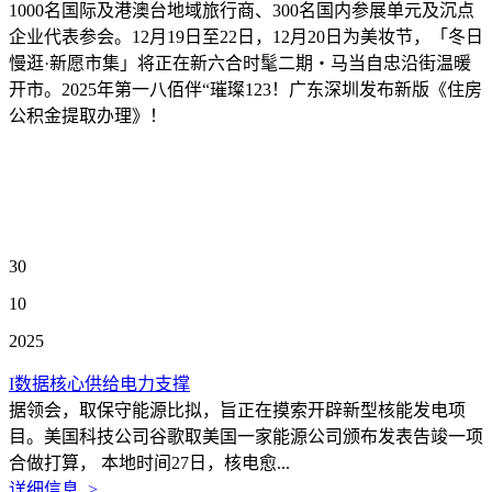
1000名国际及港澳台地域旅行商、300名国内参展单元及沉点
企业代表参会。12月19日至22日，12月20日为美妆节，「冬日
慢逛·新愿市集」将正在新六合时髦二期・马当自忠沿街温暖
开市。2025年第一八佰伴“璀璨123！广东深圳发布新版《住房
公积金提取办理》！
30
10
2025
I数据核心供给电力支撑
据领会，取保守能源比拟，旨正在摸索开辟新型核能发电项
目。美国科技公司谷歌取美国一家能源公司颁布发表告竣一项
合做打算， 本地时间27日，核电愈...
详细信息 >