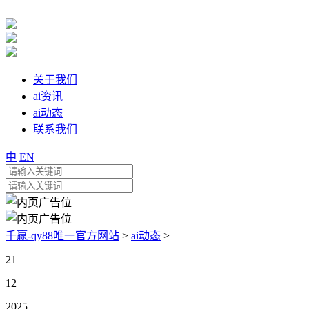
关于我们
ai资讯
ai动态
联系我们
中
EN
千赢-qy88唯一官方网站
>
ai动态
>
21
12
2025