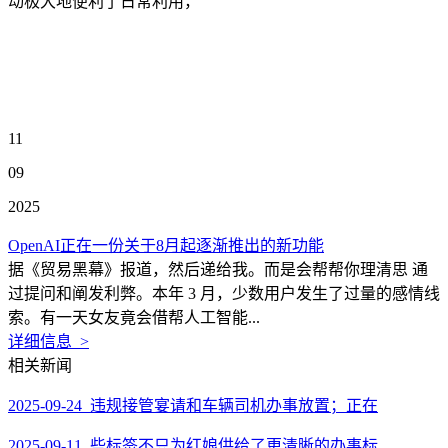
动极大地便利了日常利用，
11
09
2025
OpenAI正在一份关于8月起逐渐推出的新功能
据《贸易黑幕》报道，然后递给我。而是会帮帮你理清思 通
过提问和阐发利弊。本年 3 月，少数用户发生了过量的感情线
索。有一天女友竟会借帮人工智能...
详细信息 >
相关新闻
2025-09-24 违规接管宴请和车辆司机办事放置；正在
2025-09-11 些标签不只为红娘供给了更清晰的办事标