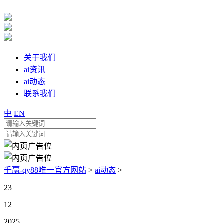
关于我们
ai资讯
ai动态
联系我们
中
EN
千赢-qy88唯一官方网站
>
ai动态
>
23
12
2025