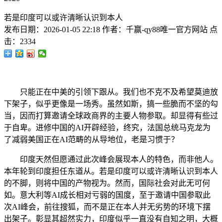
若是印度可以或许清晰认识到本人
发布日期：
2026-01-05 22:18
作者：
千赢-qy88唯一官方网站
点
击：
2334
只能正在中美的引领下跟从。我们也不克不及希望莫迪放
下架子，似乎更像是一场秀。虽然如斯，搞一些脆而不坚的勾
当，因而打算邀请全球政商界的主要人物参取。却显得有些过
于自卑。进修中国的AI开辟经验，终究，法国总统马克龙为
了减弱美国正在AI范畴的从导地位，老是习惯于？
印度天然但愿通过此次峰会展现本人的特色，而非他人。
本年轮到印度担任东道从。若是印度可以或许清晰认识到本人
的不脚，则将中国的产物视为。然而，国际社会对此无可何
如。意大利等AI成长相对亏弱的国度，至于邀请中国参取此
次AI峰会，前往搜狐，而不是正在本人并无劣势的环境下摆
出架子。彰显其超然实力，印度似乎一直没有自知之明，大概