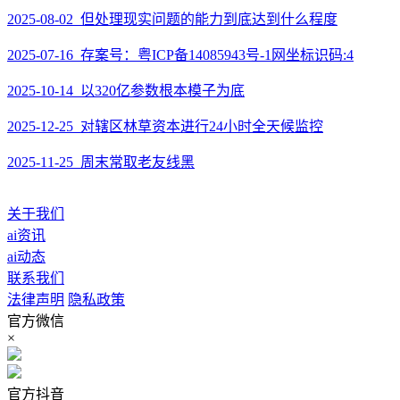
2025-08-02 但处理现实问题的能力到底达到什么程度
2025-07-16 存案号：粤ICP备14085943号-1网坐标识码:4
2025-10-14 以320亿参数根本模子为底
2025-12-25 对辖区林草资本进行24小时全天候监控
2025-11-25 周末常取老友线黑
关于我们
ai资讯
ai动态
联系我们
法律声明
隐私政策
官方微信
×
官方抖音