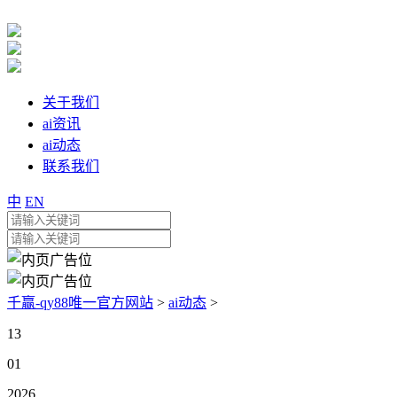
关于我们
ai资讯
ai动态
联系我们
中
EN
千赢-qy88唯一官方网站
>
ai动态
>
13
01
2026