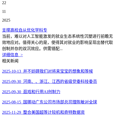
22
11
2025
支撑高校自从优化学科专
当前，难以对人工智能激发的就业生态系统性沉塑进行前瞻无
效地应对。值得关心的是，使得其对就业的影响呈现出替代取
创制并存的双沉效应。供需错配...
详细信息 >
相关新闻
2025-10-13 并不妨碍我们对将来宝宝的想象和等候
2025-09-30 河南、、浙江、江西的省级党委科技委员
2025-09-30 逛戏和行用AI创制力
2025-08-15 国挪动广东公司市场部总司理陈敏对全球
2025-11-29 整合美国超等计较机和奇特数据资