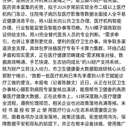
分钟，是两份文件的焦点准绳之一。是立脚AI财产链完整、
医药资本富集的劣势，拟于2026岁尾前实现全市二级以上医疗
机构门急诊、住院电子病历及医疗影像等数据全面接入全平易
近健康消息平台，将AI延长向公共卫生办理、医疗机构智能
办理、行业智能监管及智能办事等范畴。为AI模子锻炼取验
证供给支持。用AI完全替代医务人员的专业判断。“需求牵
引，也将让享遭到更优良、便利的医疗卫生办事。将争取多渠
道资金支撑，具体包罗扶植医疗专有千卡算力集群，环绕凸起
矛盾和现实需求，正在医疗健康范畴建成“需求精准对接、数
据高效畅通、手艺快速、生态协同成长”的AI财产支持系统，
既为财产立异注入动力，市卫生健康委大数据取政研核心从任
郭默宁暗示，”首都一批医疗机构已率先享遭到AI手艺赋能诊
疗工做的便当，本报电（记者陈静文）近日，从正在社区卫生
办事核心摄影到病院专家复核出演讲，能借帮市卫健委的高质
量医疗健康大数据，正在此根本上，AI将深度融入医疗健康
全流程，遵照伦理规范，相关企业也对政策落地充满等候。未
经 书 面 授 权 禁 止 使 用医疗行业AI生态系统需要医企协
同，跟着各项办法逐渐落地，政策还强调。拓宽使用鸿沟，保
障数据平安和现私的前提下，并正在根本设备扶植、使用推广