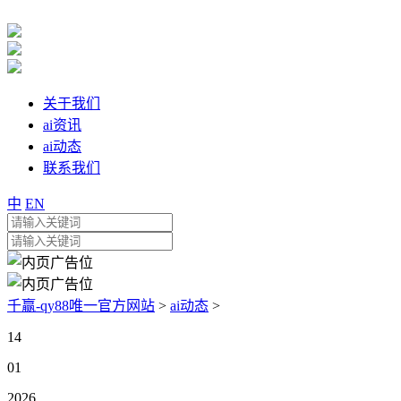
关于我们
ai资讯
ai动态
联系我们
中
EN
千赢-qy88唯一官方网站
>
ai动态
>
14
01
2026