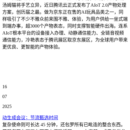
汤姆猫将手艺立异，近日腾讯云正式发布了AIoT 2.0产物处理
方案，创历届之最。做为京东正在售的AI玩具品类之一，同
样吸引了不少不雅众前来围不雅、体验，为用户供给一坐式端
到端办事，超3000个产物表态，同时支撑智能硬件出海。连系
AIoT根本平台的设备接入办理、动静通信能力、全链音视频
通信能力，冷艳表态于腾讯展区取京东展区，为全球用户带来
更优良、更智能的产物体验。
16
07
2025
动生成会议；节流甄选时间
复杂使命则可长达 45 分钟，还包罗所有已毗连的整合东西。