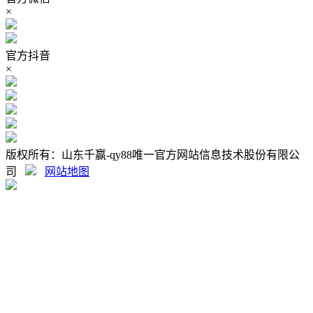
×
官方抖音
×
版权所有：山东千赢-qy88唯一官方网站信息技术股份有限公
司
网站地图