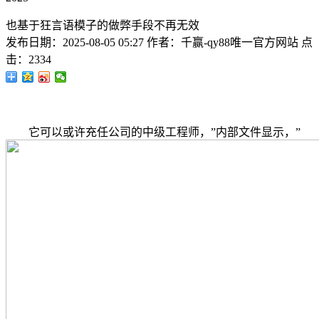
也基于狂言语模子的做弊手段不再无效
发布日期：
2025-08-05 05:27
作者：
千赢-qy88唯一官方网站
点
击：
2334
它可以或许充任公司的中级工程师，”内部文件显示，”