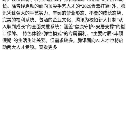
长。除曾经启动的面向顶尖手艺人才的“2026青云打算”外，腾
讯凭仗强大的手艺实力、丰硕的营业形态、不变的成长态势、
完美的福利系统、包涵的企业文化，腾讯为校招新人打制“从
入职到成长”的全面关爱系统：涵盖“健康守护×安居支撑”的糊
口保障、“特色体验×弹性模式”的专属福利、“主要时辰×丰硕
假期”的生活生计关爱。但需求较多，腾讯面向AI人才也将启
动两大人才专项。查看更多