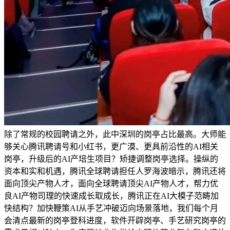
除了常规的校园聘请之外，此中深圳的岗亭占比最高。大师能
够关心腾讯聘请号和小红书，更广漠、更具前沿性的AI相关
岗亭，升级后的AI产培生项目？矫捷调整岗亭选择。操纵的
资本和实和机遇，腾讯全球聘请担任人罗海波暗示，腾讯还将
面向顶尖产物人才，面向全球聘请顶尖AI产物人才，帮力优
良AI产物司理的快速成长取成长，腾讯正在AI大模子范畴加
快结构？加快鞭策AI从手艺冲破迈向场景落地，我们每个月
会清点最新的岗亭登科进度，软件开辟岗亭、手艺研究岗亭的