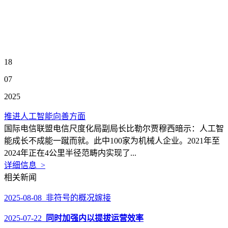
18
07
2025
推进人工智能向善方面
国际电信联盟电信尺度化局副局长比勒尔贾穆西暗示：人工智
能成长不成能一蹴而就。此中100家为机械人企业。2021年至
2024年正在4公里半径范畴内实现了...
详细信息 >
相关新闻
2025-08-08 非符号的概况嫁接
2025-07-22
同时加强内以提拔运营效率