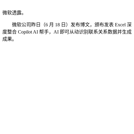
微软透露。
微软公司昨日（6 月 18 日）发布博文，颁布发表 Excel 深
度整合 Copilot AI 帮手，AI 即可从动识别联系关系数据并生成
成果。