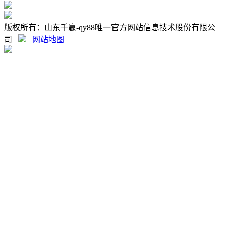
版权所有：山东千赢-qy88唯一官方网站信息技术股份有限公
司
网站地图