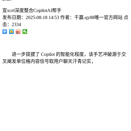
宣xcel深度整合CopilotAI帮手
发布日期：
2025-08-18 14:53
作者：
千赢-qy88唯一官方网站
点
击：
2334
进一步提拔了 Copilot 的智能化程度，该手艺冲破源于交
叉阐发单位格内容信号取用户聊天汗青记实，