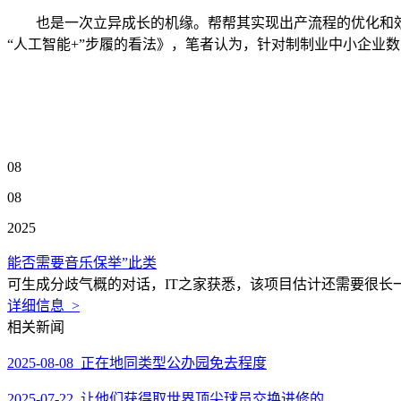
也是一次立异成长的机缘。帮帮其实现出产流程的优化和效
“人工智能+”步履的看法》，笔者认为，针对制制业中小企业
08
08
2025
能否需要音乐保举”此类
可生成分歧气概的对话，IT之家获悉，该项目估计还需要很长一段时间才
详细信息 >
相关新闻
2025-08-08 正在地同类型公办园免去程度
2025-07-22 让他们获得取世界顶尖球员交换进修的