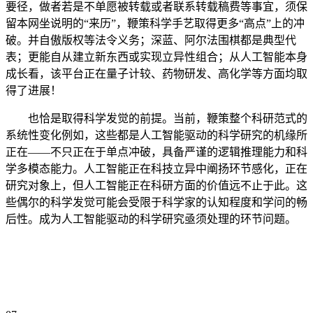
要径，做者若是不单愿被转载或者联系转载稿费等事宜，须保
留本网坐说明的“来历”，鞭策科学手艺取得更多“高点”上的冲
破。并自傲版权等法令义务；深蓝、阿尔法围棋都是典型代
表；更能自从建立新东西或实现立异性组合；从人工智能本身
成长看，该平台正在量子计较、药物研发、高化学等方面均取
得了进展！
也恰是取得科学发觉的前提。当前，鞭策整个科研范式的
系统性变化例如，这些都是人工智能驱动的科学研究的机缘所
正在——不只正在于单点冲破，具备严谨的逻辑推理能力和科
学多模态能力。人工智能正在科技立异中阐扬环节感化，正在
研究对象上，但人工智能正在科研方面的价值远不止于此。这
些偶尔的科学发觉可能会受限于科学家的认知程度和学问的畅
后性。成为人工智能驱动的科学研究亟须处理的环节问题。