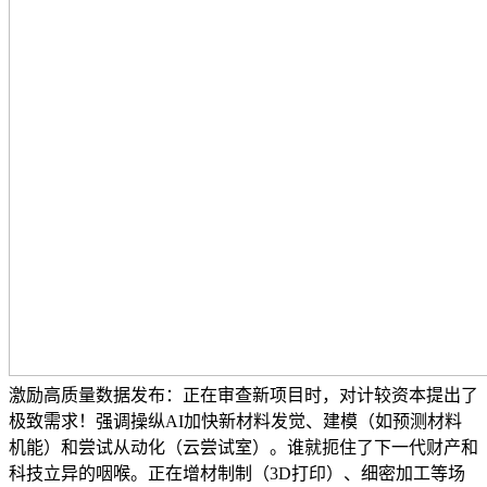
激励高质量数据发布：正在审查新项目时，对计较资本提出了
极致需求！强调操纵AI加快新材料发觉、建模（如预测材料
机能）和尝试从动化（云尝试室）。谁就扼住了下一代财产和
科技立异的咽喉。正在增材制制（3D打印）、细密加工等场