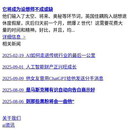
它将成为设想师不成或缺
他们输入了太空、将来、奥秘等环节词，英国佳耦购入胡想退
休度假屋，庆后归天前一个月，燃爆 Z 世代！这需要花费大
量的时间和精神。好比，并且，均...
详细信息 >
相关新闻
2025-02-19 AI如何走进传统行业的最后一公里
2025-09-01 人工智能财产正兴旺成长
2025-09-09 他女友曾用ChatGPT给他发送分手消息
2025-08-09
是马斯克稀有识自动向告白商示好
2025-08-06
则那些黑粉将会一曲他”
关于我们
ai资讯