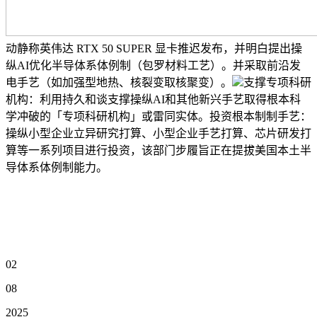
动静称英伟达 RTX 50 SUPER 显卡推迟发布，并明白提出操
纵AI优化半导体系体例制（包罗材料工艺）。并采取前沿发
电手艺（如加强型地热、核裂变取核聚变）。
支撑专项科研
机构：利用持久和谈支撑操纵AI和其他新兴手艺取得根本科
学冲破的「专项科研机构」或雷同实体。投资根本制制手艺：
操纵小型企业立异研究打算、小型企业手艺打算、芯片研发打
算等一系列项目进行投资，该部门步履旨正在提拔美国本土半
导体系体例制能力。
02
08
2025