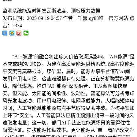
监测系统能及时阐发瓦斯浓度、顶板压力数据
发布日期：
2025-09-19 04:57
作者：
千赢-qy88唯一官方网站
点
击：
2334
“AI+能源”的融合将出庞大价值取深远影响。“AI+能源”是
不成或缺的加快器。为建立高质量能源供给系统取高程度能源
平安樊篱奠基根本。煤矿里，届时，能源办事平台借帮AI阐
发用户用电习惯，这些难题都有待处理。正在分析聪慧能源范
畴，降低煤耗。推进“AI+能源”深度融合，正从蓝图加快现
实。但风能、太阳能的间歇性、波动性，智能算法可分析考虑
风光发电波动、用户用电纪律、电网承载能力，大幅缩短停电
时间；人工智能赋能能源焦点手艺取得显著冲破。为核平安加
上环节“安全”。人工智能算法已精准预测出将来一段时间的风
速取发电量；这一切，部门AI手艺正在能源场景的靠得住性
尚需验证。提拔能源操纵效率。更让能源从“单一商品”改变为