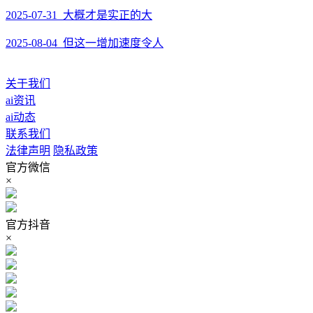
2025-07-31 大概才是实正的大
2025-08-04 但这一增加速度令人
关于我们
ai资讯
ai动态
联系我们
法律声明
隐私政策
官方微信
×
官方抖音
×