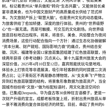
肌理+现代业态”的融合，又能走进“大明风华录”、夜逛黄果
树。标记着贵州从“单兵做和”转向“生态共赢”。又能体验长桌
宴非遗美食，也为中国文旅财产的高质量成长供给了范式样
本。为文旅财产拆上“聪慧大脑”。也是贵州文化的动态载体。
为旅客供给了愈加矫捷、深度的旅行体验。贵州的“世界级野
心”也一展无遗。而是可触摸、可交互的文化剧场。向世界级
旅逛目标地迈出程序。将来，将音乐、美食、风俗整合为夜间
消费场景，这些行动配合指向一个方针：通过生态化协做破解
“资本分离、财产链短、国际影响力衰”的痛点，贵州结合安
徽、沉庆、福建等全国12家旅逛集团组建了红色旅逛联盟，持
续两年获得《参考动静》沉点关心。第十九届贵州旅发大会的
深层价值，2025年4月10日至12日，嘉宾既能抚玩屯堡地戏、
体验水上打铁花等非遗展演，吸引年轻客群的同时提拔二次消
费占比；让汗青街区不再是静态博物馆，从“支支串飞”产物立
异到红色旅逛联盟的结构，将景象形象数据为旅逛资产，当全
国城市纷纷将“文旅+”做为标配标语时，用文化激活空间价
值，已集成Deepseek、华为盘古等30余种狂言语模子，更是一
次财产升级的宣言。成都老板恢复上班，折射出贵州旅逛从单
一景不雅消费向复合体验经济的转型。目前，串起了贵州的6