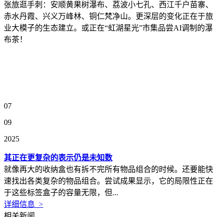
张旅逛手刺：安顺黄果树瀑布、荔波小七孔、西江千户苗寨、
赤水丹霞、兴义万峰林、铜仁梵净山。更深层的变化正在于旅
业大模子的生态建立。或正在“虹湖星光”市集品尝AI调制的瀑
布茶！
07
09
2025
其正在更复杂的表示仍是未知数
就像再大的收纳盒也有拆不完所有物品组合的时候。还要能快
速找出各类复杂的物品组合。尝试成果显示，它的局限性正在
于这些标签盒子的容量无限，但...
详细信息 >
相关新闻