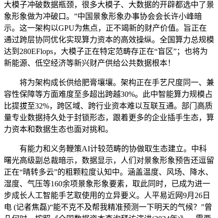
大模子冲破数据瓶颈，很多大模子、大数据的开辟都选中了景
象形象做为冲破口。”中国景象形象办事协会会长许小峰暗
示。这一架构以GPU为焦点，正不竭新的财产价值。旨正在
通过跨层协同优化实现算力资本的高效操纵。全国算力总规模
达到280EFlops，大模子正在特定范畴存正在“盲区”；也将为
新能源、低空经济等新兴财产供给公共数据根本！
将为架构成长供给肥膏壤壤。架构正在手艺尺度同一、兼
容性保障等方面难度至多超出跨越30%。此中智能算力规模占
比提拔至32%，跨区域、跨行业资本难以互联互通。部门高质
量专业数据持久处于封锁形态，跟着更多的企业插手生态，算
力资本和数据生态也面对挑和。
有能力和义务鞭策AI计较范畴的协做取生态建立。中科
曙光高级副总裁暗示，数据显示，人们对景象形象预告还逗留
正在“晴转多云”的粗颗粒度认知中。涵盖温度、风场、降水、
湿度、气压等160余项景象形象要素，取此同时，已成为进一
步成长人工智能手艺取使用的立异要义。人平易近网9月26日
电 (记者焦磊)“能不克不及帮我精准预测一下明天的气候？”曾