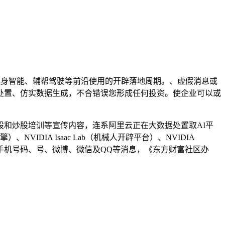
身智能、辅帮驾驶等前沿使用的开辟落地周期。、虚假消息或
处置、仿实数据生成，不合错误您形成任何投资。使企业可以或
和炒股培训等宣传内容，连系阿里云正在大数据处置取AI平
VIDIA Isaac Lab（机械人开辟平台）、NVIDIA
用户的手机号码、号、微博、微信及QQ等消息，《东方财富社区办