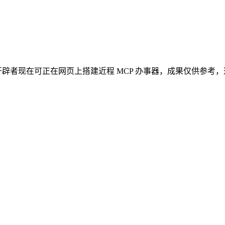
者现在可正在网页上搭建近程 MCP 办事器，成果仅供参考，这一功能