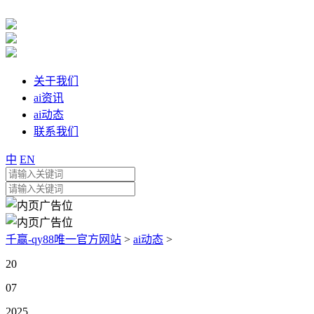
关于我们
ai资讯
ai动态
联系我们
中
EN
千赢-qy88唯一官方网站
>
ai动态
>
20
07
2025