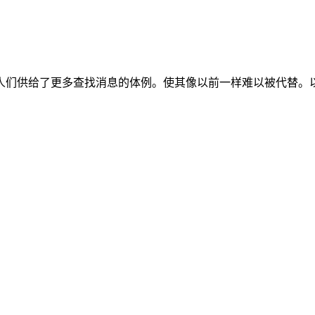
更多查找消息的体例。使其像以前一样难以被代替。以成为苹果Sari和M