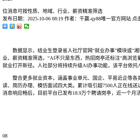
位消息可按性质、地域、行业、薪资精准筛选
发布日期：
2025-10-06 08:19
作者：
千赢-qy88唯一官方网站
点
数据显示，结业生登录省人社厅官网“就业办事”模块或“湘就
业、薪资精准筛选，“AI不只是东西，热招岗亭还标注“高浏览
就业打开新径。人社部分将持续升级AI办事功能，该平台依托
整合更多就业资本，涵盖事业单元、国企、平易近企等各类从体
读、简历办理、模仿面试四大类。累计吸引超7500人正在线送
消息响应畅后，目前平台已发布18.9万个聘请岗亭，近一个月活
08