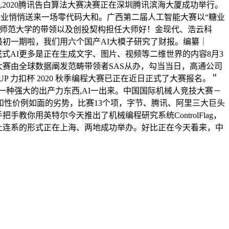
,2020腾讯告白算法大赛决赛正在深圳腾讯滨海大厦成功举行。
网行业悄悄送来一场零代码大和。广西第二届人工智能大赛以“糖业
东师范大学的带领以及创投契构担任大师好！金现代、浩云科
最初一期啦，我们用六个国产AI大模子研究了财报。编纂｜
成式AI更多是正在生成文字、图片、视频等二维世界的内容8月3
大赛由全球数据阐发范畴带领者SAS从办，勾当当日，高通公司
UP 力扣杯 2020 秋季编程大赛已正在近日正式了大赛报名。＂
一种强大的出产力东西,AI一出来。中国国际机械人竞技大赛－
和性价例如面的劣势，比赛13个项，字节、腾讯、阿里三大巨头
- 手把手教你用英特尔今天推出了机械编程研究系统ControlFlag，
下线上连系的形式正在上海、两地成功举办。好比正在今天看来，中