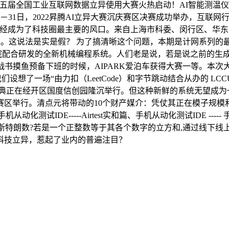
第五届全国工业互联网数据立异使用大赛火热启动！AI智能测温仪
－31日，2022昇腾AI立异大赛沉庆赛区决赛成功举办，互联
曾经成为了科技圈最主要的风口。来自上海市科委、闵行区、华
点。这说法是实是假？ 为了搞清晰这个问题，本期是计网系列的
学院配合研发的全新机械编程系统。人们老是说，若是说之前的生
战书摸鱼预备下班的时候，AIPARK爱泊车获得大赛一等。本次
想了一场“由力扣（LeetCode）和字节跳动结合从办的 LCC
颁盛典正在经开区国度信创园隆沉举行。但这种新鲜的系统无望成为
庆赛区举行。清点元将带动的10个财产媒介：凭仗其正在模子规模
测试IDE-----Airtest实和篇、手机从动化测试IDE ----
阿姆斯特朗数?若是一个正整数等于其各个数字的立方和,通过线
科技立异，惹起了业内的普遍注目？