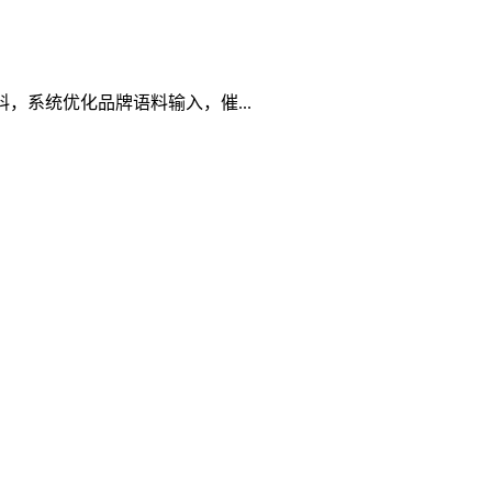
，系统优化品牌语料输入，催...