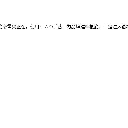
必需实正在，使用 G.A.O手艺，为品牌建牢根底。二是注入语料