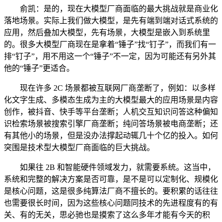
俞凯：是的，现在大模型厂商面临的最大挑战就是商业化
落地场景。实际上我们做大模型，是先有端到端对话式系统的
应用，然后叠加大模型，先有场景，大模型是嵌入到系统里
的。很多大模型厂商现在是拿着“锤子”找“钉子”，而我们有一
排“钉子”，用不用这一个“锤子”不一定，因为可能还有另外其
他的“锤子”更适合。
现在许多 2C 场景都被互联网厂商垄断了，例如：以多样
化文字生成、多模态生成为主的大模型最大的应用场景是内容
创作，被抖音、快手等平台垄断；人机交互知识问答这种偏知
识检索场景被搜索引擎厂商垄断；纯问答场景被电商垄断；还
有其他小的场景，但是没办法撑起动辄几十个亿的投入。如何
突围是技术型大模型厂商面临的巨大挑战。
如果往 2B 和智能硬件领域发力，就需要系统。这当中，
系统和完整的解决方案是否可靠，是不是可以定制化、规模化
是核心问题，这是很多纯算法厂商不擅长的。要积累的话往往
也需要很长时间，因为这些核心问题同技术的先进程度有的有
关、有的无关，思必驰也是摸索了这么多年才能有今天的积