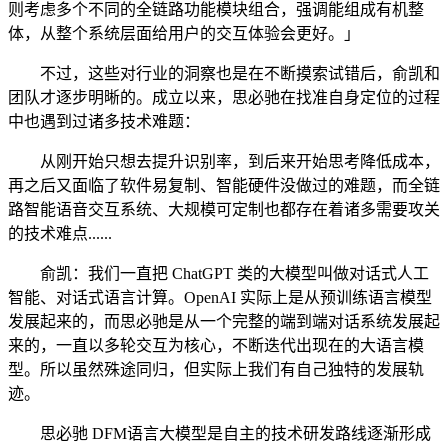
则考虑多个不同的全链路功能模块组合，强调能组成有机整
体，从整个系统层面给用户的交互体验会更好。」
不过，这些对行业的洞察也是在不断摸索试错后，俞凯和
团队才逐步明晰的。成立以来，思必驰在找准自身定位的过程
中也遇到过诸多技术难题：
从刚开始只想去提升识别率，到后来开始思考降低成本，
再之后又面临了软件易复制、智能硬件没做过的难题，而全链
路智能语音交互系统、大规模可定制也都存在着诸多需要攻关
的技术难点......
俞凯：我们一直把 ChatGPT 类的大模型叫做对话式人工
智能、对话式语言计算。OpenAI 实际上是从预训练语言模型
发展起来的，而思必驰是从一个完整的端到端对话系统发展起
来的，一直以多轮交互为核心，不断迭代出现在的大语言模
型。所以虽然殊途同归，但实际上我们有自己独特的发展轨
迹。
思必驰 DFM语言大模型是自主的技术研发路线逐渐形成