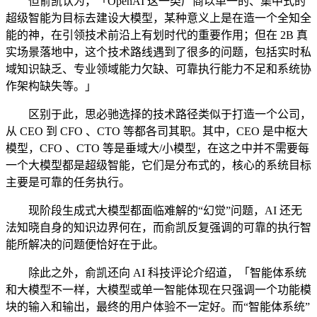
但俞凯认为，「OpenAI 这一类厂商以单一的、集中式的
超级智能为目标去建设大模型，某种意义上是在造一个全知全
能的神，在引领技术前沿上有划时代的重要作用；但在 2B 真
实场景落地中，这个技术路线遇到了很多的问题，包括实时私
域知识缺乏、专业领域能力欠缺、可靠执行能力不足和系统协
作架构缺失等。」
区别于此，思必驰选择的技术路径类似于打造一个公司，
从 CEO 到 CFO 、CTO 等都各司其职。其中，CEO 是中枢大
模型，CFO 、CTO 等是垂域大/小模型，在这之中并不需要每
一个大模型都是超级智能，它们是分布式的，核心的系统目标
主要是可靠的任务执行。
现阶段生成式大模型都面临难解的“幻觉”问题，AI 还无
法知晓自身的知识边界何在，而俞凯反复强调的可靠的执行智
能所解决的问题便恰好在于此。
除此之外，俞凯还向 AI 科技评论介绍道，「智能体系统
和大模型不一样，大模型或单一智能体现在只强调一个功能模
块的输入和输出，最终的用户体验不一定好。而“智能体系统”