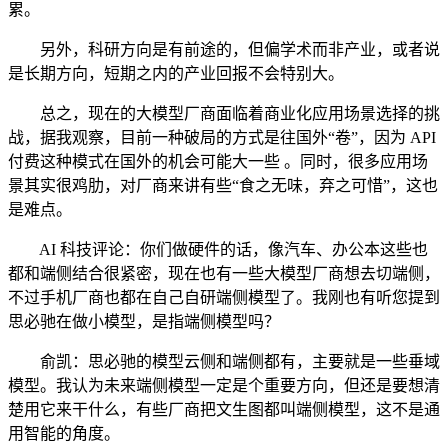
累。
另外，科研方向是有前途的，但偏学术而非产业，或者说
是长期方向，短期之内的产业回报不会特别大。
总之，现在的大模型厂商面临着商业化应用场景选择的挑
战，据我观察，目前一种破局的方式是往国外“卷”，因为 API
付费这种模式在国外的机会可能大一些 。同时，很多应用场
景其实很鸡肋，对厂商来讲有些“食之无味，弃之可惜”，这也
是难点。
AI 科技评论：你们做硬件的话，像汽车、办公本这些也
都和端侧结合很紧密，现在也有一些大模型厂商想去切端侧，
不过手机厂商也都在自己自研端侧模型了。我刚也有听您提到
思必驰在做小模型，是指端侧模型吗？
俞凯：思必驰的模型云侧和端侧都有，主要就是一些垂域
模型。我认为未来端侧模型一定是个重要方向，但还是要想清
楚用它来干什么，有些厂商把文生图都叫端侧模型，这不是通
用智能的角度。