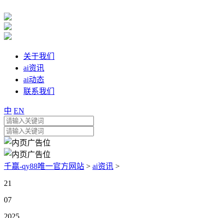
关于我们
ai资讯
ai动态
联系我们
中
EN
千赢-qy88唯一官方网站
>
ai资讯
>
21
07
2025