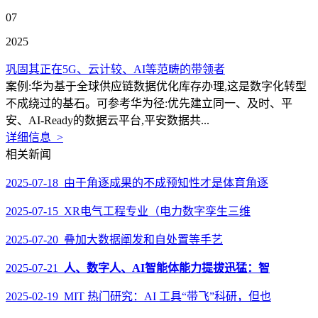
07
2025
巩固其正在5G、云计较、AI等范畴的带领者
案例:华为基于全球供应链数据优化库存办理,这是数字化转型
不成绕过的基石。可参考华为径:优先建立同一、及时、平
安、AI-Ready的数据云平台,平安数据共...
详细信息 >
相关新闻
2025-07-18 由于角逐成果的不成预知性才是体育角逐
2025-07-15 XR电气工程专业（电力数字孪生三维
2025-07-20 叠加大数据阐发和自处置等手艺
2025-07-21
人、数字人、AI智能体能力提拔迅猛：智
2025-02-19 MIT 热门研究：AI 工具“带飞”科研，但也