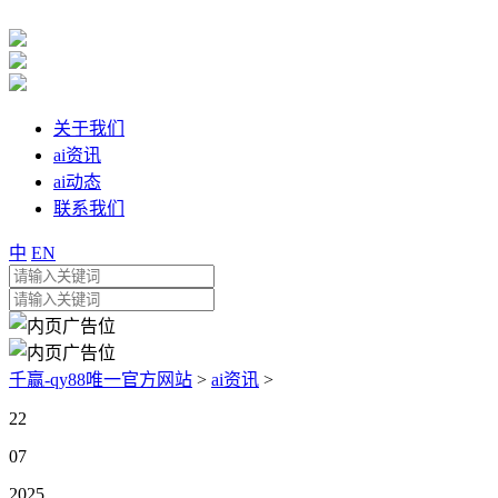
关于我们
ai资讯
ai动态
联系我们
中
EN
千赢-qy88唯一官方网站
>
ai资讯
>
22
07
2025