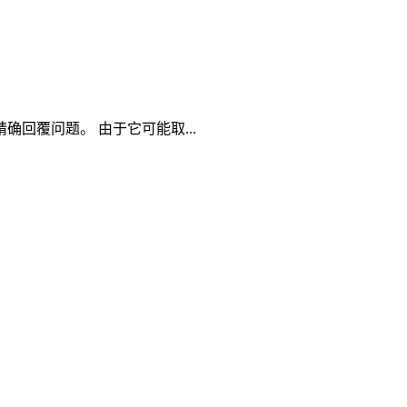
回覆问题。 由于它可能取...