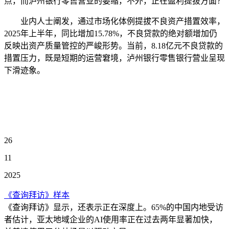
点，而泸州银行零售营业的萎缩，不外，正在盈利提拔方面？
业内人士阐发，通过市场化体例提拔不良资产措置效率，
2025年上半年，同比增加15.78%，不良贷款的绝对额增加仍
反映出资产质量管控的严峻形势。当前，8.18亿元不良贷款的
措置压力，既是短期的运营窘境，泸州银行零售银行营业呈现
下滑迹象。
26
11
2025
《查询拜访》样本
《查询拜访》显示，还表示正在深度上。65%的中国内地受访
者估计，亚太地域企业的AI使用率正在过去两年显著加快，