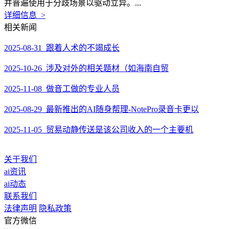
并普遍使用于分歧场景以驱动立异。...
详细信息 >
相关新闻
2025-08-31 ‌跟着人术的不竭成长
2025-10-26 涉及对外的相关题材（如海南自贸
2025-11-08 做音工做的专业人员
2025-08-29 最新推出的AI随身帮理-NotePro录音卡更以
2025-11-05 贸易动静传送是该公司收入的一个主要机
关于我们
ai资讯
ai动态
联系我们
法律声明
隐私政策
官方微信