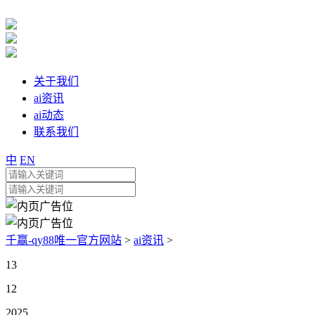
关于我们
ai资讯
ai动态
联系我们
中
EN
千赢-qy88唯一官方网站
>
ai资讯
>
13
12
2025