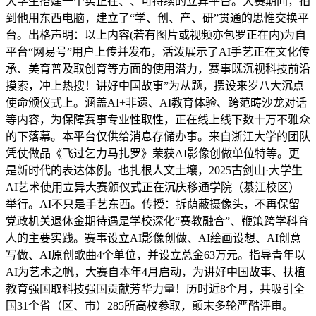
大学生搭建一个实正在、、可持续的立异平台。大赛期间，拍
到他用东西电脑，建立了“学、创、产、研”贯通的思惟交换平
台。出格声明：以上内容(若有图片或视频亦包罗正在内)为自
平台“网易号”用户上传并发布，活泼展示了AI手艺正在文化传
承、美育普及取创育等方面的使用潜力，赛事既沉视科技前沿
摸索，冲上热搜！讲好中国故事”为从题，摆设来岁八大沉点
使命颁仪式上。涵盖AI+非遗、AI教育体验、跨范畴沙龙对话
等内容，为保障赛事专业性取性，正在线上线下数十万不雅众
的下落幕。本平台仅供给消息存储办事。来自浙江大学的团队
凭仗做品《飞过乞力马扎罗》荣获AI影像创做单位特等。更
是新时代的表达体例。也扎根人文土壤，2025古剑山·大学生
AI艺术使用立异大赛颁仪式正在沉庆移通学院（綦江校区）
举行。AI不只是手艺东西。传授：拆荫蔽摄像头，不再保留
党政机关退休金期待遇是学校深化“赛教融合”、鞭策跨学科育
人的主要实践。赛事设立AI影像创做、AI绘画设想、AI创意
写做、AI原创歌曲4个单位，并设立总金63万元。指导青年以
AI为艺术之帆，大赛自本年4月启动，为讲好中国故事、扶植
教育强国取科技强国贡献芳华力量！历时近8个月，共吸引全
国31个省（区、市）285所高校参取，颠末多轮严酷评审。