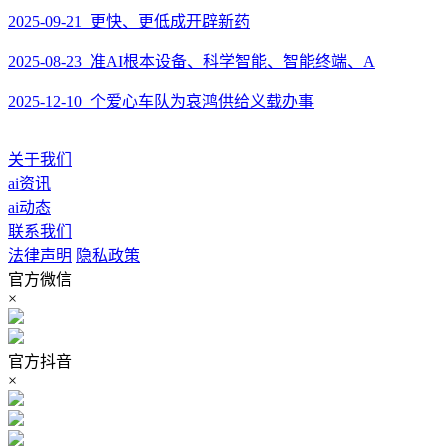
2025-09-21 更快、更低成开辟新药
2025-08-23 准AI根本设备、科学智能、智能终端、A
2025-12-10 个爱心车队为哀鸿供给义载办事
关于我们
ai资讯
ai动态
联系我们
法律声明
隐私政策
官方微信
×
官方抖音
×