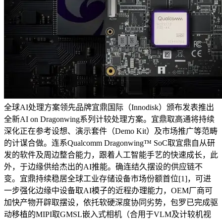
全球AI处理方案领先品牌宜鼎国际（Innodisk）颁布发表推出
全新AI on Dragonwing系列计较处理方案。宜鼎取高通将持续
深化正在参考设想、演示套件（Demo Kit）及市场推广等范畴
的计谋合做。连系Qualcomm Dragonwing™ SoC取宜鼎自从研
发的软件及周边整合能力，跟着人工智能手艺的快速成长，此
外，于边缘供给杰出的AI推能。确连结久摆设的供应链不
变。宜鼎持续稳居全球工业存储设备市场份额首位[1]，可进
一步强化边缘中设备取AI模子的近程办理能力，OEM厂商可
加快产物开辟取摆设，依托软硬深度协同劣势，包罗已完成驱
动移植的MIPI取GMSL嵌入式相机（合用于VLM及计较机视