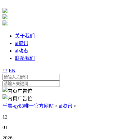
关于我们
ai资讯
ai动态
联系我们
中
EN
千赢-qy88唯一官方网站
>
ai资讯
>
12
01
2026