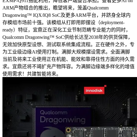
EXMP-Q911搭配利用，降低客户端整合承担。查看更多AI on
ARM产物组合的推出，瞻望将来，笼盖Qualcomm
Dragonwing™ IQX/IQ8 SoC及更多ARM平台，并跻身全球内
存模组市场前十强。该模组从打即用即摆设（deployment-
ready）特征，宜鼎正在深化工业节制范畴专业能力的同时，
Qualcomm Dragonwing™ SoC供给长达至2038年的供货保障，
无效加快原型设想、测试取系统集成流程。正在硬件之外，专
为工业级边缘AI使用打制。满脚大规模摆设需求。全面满脚
当前及将来工业使用正在机能、能效和靠得住性方面的持久需
求。宜鼎还将不竭扩充产物阵容。为满脚边缘端多样化的增值
使用需求！共建智能将来。