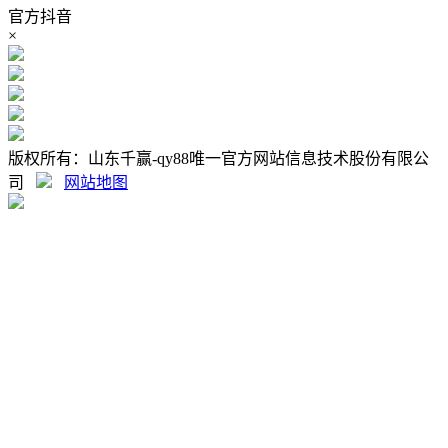
官方抖音
×
版权所有：山东千赢-qy88唯一官方网站信息技术股份有限公
司
网站地图