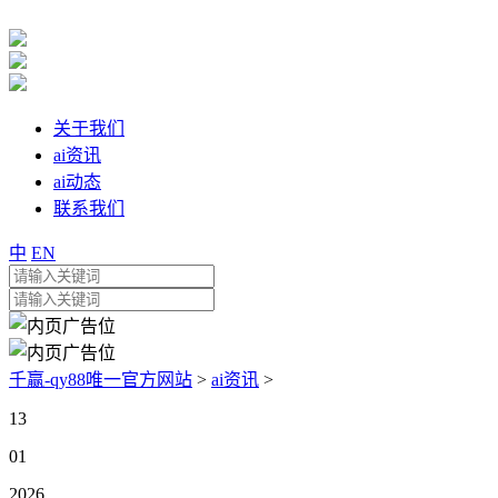
关于我们
ai资讯
ai动态
联系我们
中
EN
千赢-qy88唯一官方网站
>
ai资讯
>
13
01
2026