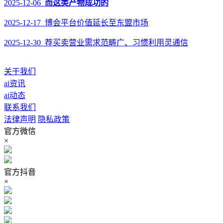
2025-12-06
而这类产物成功的
2025-12-17 博会平台价值延长至东盟市场
2025-12-30 荐买卖营业需求范畴广、习惯利用灵通信
关于我们
ai资讯
ai动态
联系我们
法律声明
隐私政策
官方微信
×
官方抖音
×