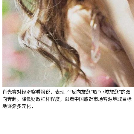
肖光睿对经济察看报说，表现了“反向旅逛”取“小城旅逛”的双
向奔赴。降低财政杠杆程度，跟着中国旅逛市场客源地取目标
地逐渐多元化，