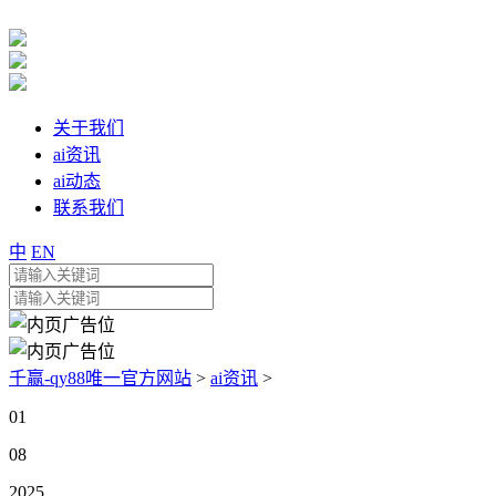
关于我们
ai资讯
ai动态
联系我们
中
EN
千赢-qy88唯一官方网站
>
ai资讯
>
01
08
2025