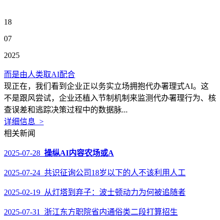
18
07
2025
而是由人类取AI配合
现正在，我们看到企业正以务实立场拥抱代办署理式AI。这
不是跟风尝试，企业还植入节制机制来监测代办署理行为、核
查误差和逃踪决策过程中的数据脉...
详细信息 >
相关新闻
2025-07-28
操纵AI内容农场或A
2025-07-24 共识征询公司18岁以下的人不该利用人工
2025-02-19 从灯塔到弃子：波士顿动力为何被追随者
2025-07-31 浙江东方职院省内通俗类二段打算招生