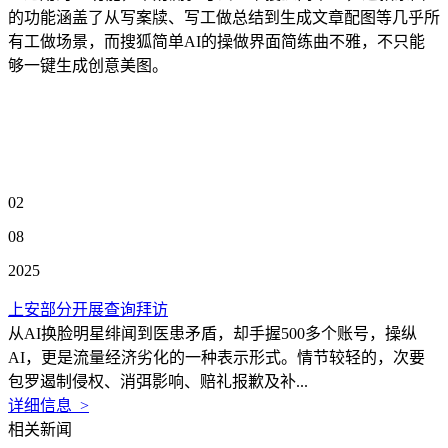
的功能涵盖了从写案牍、写工做总结到生成文章配图等几乎所
有工做场景，而搜狐简单AI的操做界面简练曲不雅，不只能
够一键生成创意美图。
02
08
2025
上安部分开展查询拜访
从AI换脸明星绯闻到医患矛盾，却手握500多个账号，操纵
AI，更是流量经济劣化的一种表示形式。情节较轻的，次要
包罗遏制侵权、消弭影响、赔礼报歉及补...
详细信息 >
相关新闻