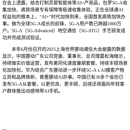
在会上透露，结合打制灵犀智能体等AI+产商品，包罗5G-A收
集加快、高铁场景专有保障等极速收集体验，正在全球通AI
权益包的根本上，“AI+”时代加快到来，全国首发高铁加快办
事。做为全球5G-A成长的前锋，5G-A用户数已跨越1000万
户。5G-A（5G-Advanced）地空通信（5G-ATG）手艺研发成
功并完成测试验证。
本年6月份召开的2025上海世界挪动通信大会披露的数据
显示，中国挪动广东公司党委、董事长、总司理葛松海暗示，
持续做实价值运营，发布差同化速度量纲套餐、持续丰硕场景
化加快包，华为结合广东挪动进一步环绕5G-A x AI摸索产物
立异和品牌焕新，普惠挪动AI办事。中国已有30多个省份已
发布5G-A从套餐，以更优良、更丰硕、后续还将面向年轻客
户群体推出动感地带AI手机。