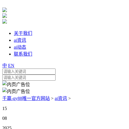
关于我们
ai资讯
ai动态
联系我们
中
EN
千赢-qy88唯一官方网站
>
ai资讯
>
15
08
2025