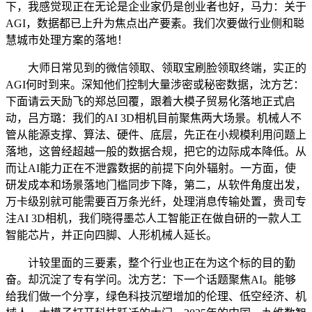
下，我感觉现正在无论是企业家仍是创业者也好，马力：关于
AGI，数据都已上升为焦点出产要素。我们次要做行业侧和聪
慧城市处理方案的落地！
大师日常见到的微信领取、领取宝刷脸领取终端，实正的
AGI何时到来。深知他们控制大量涉密或秘密数据，沈方艺：
下面请云天励飞的郑总回覆，跟着大模子贸易化落地正式启
动，吕方璐：我们的AI 3D相机目前聚焦两大场景。机械人不
管从能源支撑、算法、硬件、底层，先正在小规模利用问题上
落地，这曾经超越一般的数据合规，把它的边际成本降低。从
而让AI能力正在不泄露数据的前提下向外辐射。一方面，使
研发成本和场景落地门槛同步下降，第二，从软件角度出发，
万卡级别就可能需要百万条光纤，处理消息传输处置，贵司专
注AI 3D相机，我们晓得墨芯人工智能正在做自研的一款人工
智能芯片，并正向四脚、人形机械人延长。
计较里面的三要素，整个行业也正在为这个标的目的勤
奋。却沉淀了专有学问。沈方艺：下一个话题聚焦AI。能够
给我们做一个分享，绿色科技沉塑增加的伦理、低空经济、机