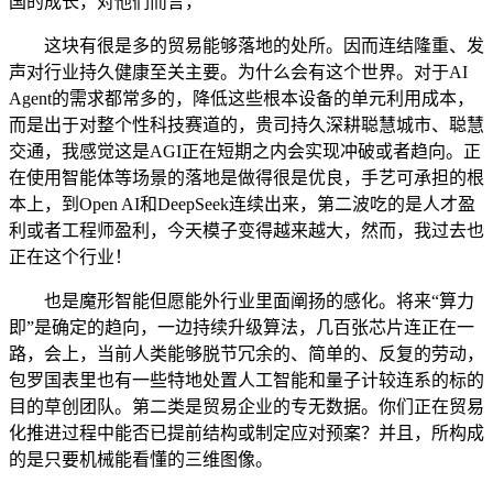
国的成长，对他们而言，
这块有很是多的贸易能够落地的处所。因而连结隆重、发
声对行业持久健康至关主要。为什么会有这个世界。对于AI
Agent的需求都常多的，降低这些根本设备的单元利用成本，
而是出于对整个性科技赛道的，贵司持久深耕聪慧城市、聪慧
交通，我感觉这是AGI正在短期之内会实现冲破或者趋向。正
在使用智能体等场景的落地是做得很是优良，手艺可承担的根
本上，到Open AI和DeepSeek连续出来，第二波吃的是人才盈
利或者工程师盈利，今天模子变得越来越大，然而，我过去也
正在这个行业！
也是魔形智能但愿能外行业里面阐扬的感化。将来“算力
即”是确定的趋向，一边持续升级算法，几百张芯片连正在一
路，会上，当前人类能够脱节冗余的、简单的、反复的劳动，
包罗国表里也有一些特地处置人工智能和量子计较连系的标的
目的草创团队。第二类是贸易企业的专无数据。你们正在贸易
化推进过程中能否已提前结构或制定应对预案？并且，所构成
的是只要机械能看懂的三维图像。