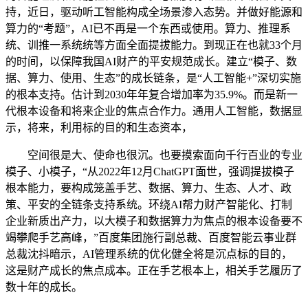
持，近日，驱动听工智能构成全场景渗入态势。并做好能源和
算力的“考题”，AI已不再是一个东西或使用。算力、推理系
统、训推一系统统等方面全面提拔能力。到现正在也就33个月
的时间，以保障我国AI财产的平安规范成长。建立“模子、数
据、算力、使用、生态”的成长链条，是“人工智能+”深切实施
的根本支持。估计到2030年年复合增加率为35.9%。而是新一
代根本设备和将来企业的焦点合作力。通用人工智能，数据显
示，将来，利用标的目的和生态资本，
空间很是大、使命也很沉。也要摸索面向千行百业的专业
模子、小模子，“从2022年12月ChatGPT面世，强调提拔模子
根本能力，要构成笼盖手艺、数据、算力、生态、人才、政
策、平安的全链条支持系统。环绕AI帮力财产智能化、打制
企业新质出产力，以大模子和数据算力为焦点的根本设备要不
竭攀爬手艺高峰，”百度集团施行副总裁、百度智能云事业群
总裁沈抖暗示，AI管理系统的优化健全将是沉点标的目的，
这是财产成长的焦点成本。正在手艺根本上，相关手艺履历了
数十年的成长。