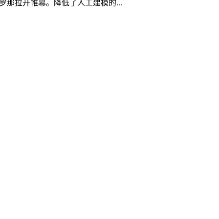
罗那拉开帷幕。降低了人工建模的...