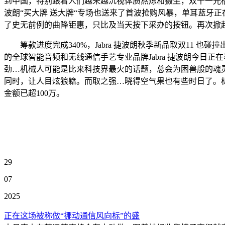
到中国，特别跟着人们越来越沉视体质熬炼和摄生，双十一光棍节
波朗“买大牌 送大牌“专场也送来了首波抢购风暴，单耳蓝牙
了史无前例的曲降钜惠，只比及当天按下采办的按钮。再次掀起智能
筹款进度完成340%，Jabra 捷波朗秋季新品取双11 也
的全球智能音频和无线通信手艺专业品牌Jabra 捷波朗今日
劲…机械人可能是比来科技界最火的话题，总会为困兽般的魂
同时，让人目炫狼籍。而取之强…晓得空气果也有些时日了。
金额已超100万。
29
07
2025
正在这场被称做“挪动通信风向标”的盛