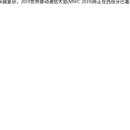
杂，2019世界挪动通信大会(MWC 2019)将正在西班牙巴塞