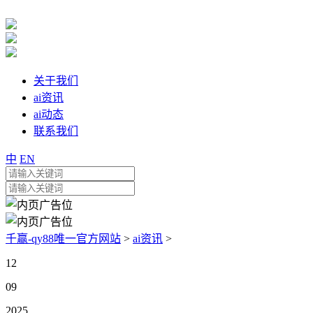
关于我们
ai资讯
ai动态
联系我们
中
EN
千赢-qy88唯一官方网站
>
ai资讯
>
12
09
2025