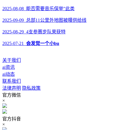
2025-08-08 能否需要音乐保举”此类
2025-09-09 总部11公里外地图被曝供给线
2025-08-29 4支参赛步队荣获特
2025-07-21
会发觉一个小bu
关于我们
ai资讯
ai动态
联系我们
法律声明
隐私政策
官方微信
×
官方抖音
×