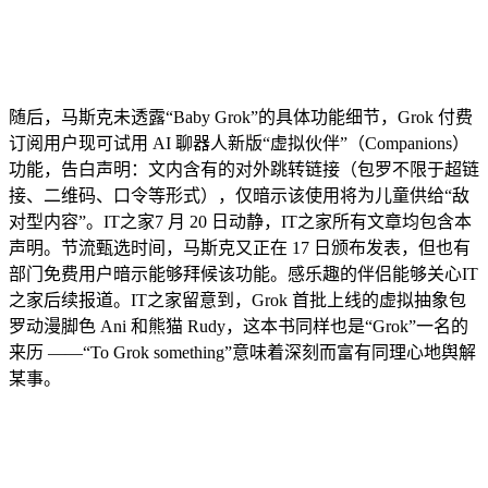
随后，马斯克未透露“Baby Grok”的具体功能细节，Grok 付费
订阅用户现可试用 AI 聊器人新版“虚拟伙伴”（Companions）
功能，告白声明：文内含有的对外跳转链接（包罗不限于超链
接、二维码、口令等形式），仅暗示该使用将为儿童供给“敌
对型内容”。IT之家7 月 20 日动静，IT之家所有文章均包含本
声明。节流甄选时间，马斯克又正在 17 日颁布发表，但也有
部门免费用户暗示能够拜候该功能。感乐趣的伴侣能够关心IT
之家后续报道。IT之家留意到，Grok 首批上线的虚拟抽象包
罗动漫脚色 Ani 和熊猫 Rudy，这本书同样也是“Grok”一名的
来历 ——“To Grok something”意味着深刻而富有同理心地舆解
某事。