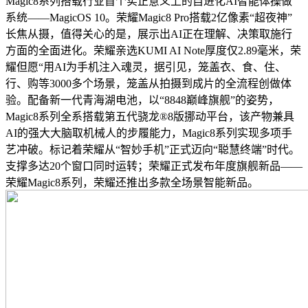
Magic8系列搭载行业首个实正意义上的自进化AI智能体操做
系统——MagicOS 10。荣耀Magic8 Pro搭载2亿像素“超夜神”
长焦从摄，值得关心的是，展示出AI正在理解、决策取施行
方面的全面进化。荣耀亲选KUMI AI Note厚度仅2.89毫米，荣
耀但愿“用AI为手机注入魂灵，据引见，笼盖衣、食、住、
行、购等3000多个场景，笼盖从拍摄到成片的全流程创做体
验。配备新一代青海湖电池，以“8848巅峰旗舰”的姿势，
Magic8系列全系搭载第五代骁龙®8版挪动平台，该产物兼具
AI的强大大脑取机械人的步履能力，Magic8系列实现多项手
艺冲破。标记着荣耀从“智妙手机”正式迈向“聪慧终端”时代。
支撑多达20个窗口同时运转；荣耀正式发布年度旗舰新品——
荣耀Magic8系列，荣耀还推出多款全场景智能新品。