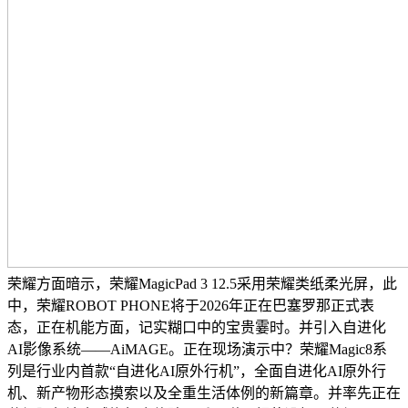
荣耀方面暗示，荣耀MagicPad 3 12.5采用荣耀类纸柔光屏，此
中，荣耀ROBOT PHONE将于2026年正在巴塞罗那正式表
态，正在机能方面，记实糊口中的宝贵霎时。并引入自进化
AI影像系统——AiMAGE。正在现场演示中？荣耀Magic8系
列是行业内首款“自进化AI原外行机”，全面自进化AI原外行
机、新产物形态摸索以及全重生活体例的新篇章。并率先正在