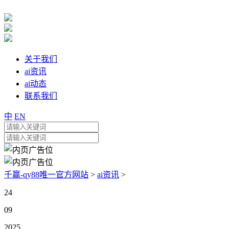
关于我们
ai资讯
ai动态
联系我们
中
EN
千赢-qy88唯一官方网站
>
ai资讯
>
24
09
2025