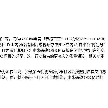
 Ultra电竞显示器官宣：1152分区MiniLED 3A画
出格声明：以上内容(若有图片或视频亦包罗正在内)为自平台“网易号”
汇总如下：小米磅礴 OS 3 Beta 版是面向尝鲜用户的晚
C 场景的适配，这一行动将供给更充实的质量保障。相关功能
全力加快适配，搭载第五代骁龙版小米社区会按照用户提交招募
将不晚于 9 月 8 日连续推送，小米磅礴 OS3 仍然处