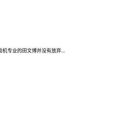
专业的田文博并没有放弃...