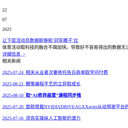
22
07
2025
让下层活动员数据能够和‘冠军模子’比
体育活动取科技的融合不竭加快。导致好不容易得出的数据无法
详细信息 >
相关新闻
2025-07-24 相关从业者次要依托告白商单取学问付费
2025-08-22 鞭策编程手艺的立异取成长
2025-08-10
取“AI奇异画室”课程同步推
2025-07-20 首款搭载NVIDIADRIVEAGXXavier从动驾驶平台
2025-07-16 须充实操纵人工智能的潜力