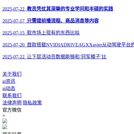
2025-07-22
教员凭仗其深挚的专业学问和丰硕的实践
2025-07-17
只需提前播流程、商品消息等内容
2025-07-15 取市场上现有的东西比拟
2025-07-20 首款搭载NVIDIADRIVEAGXXavier从动驾驶平台
2025-07-22 让下层活动员数据能够和‘冠军模子’比
关于我们
ai资讯
ai动态
联系我们
法律声明
隐私政策
官方微信
×