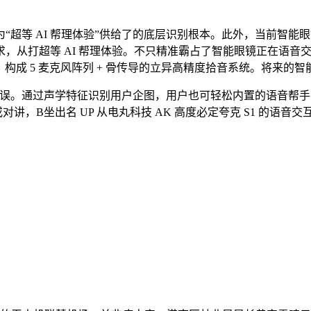
等 AI 帮理体验”供给了的底层识别根本。此外，当前智能
需求，从打超等 AI 帮理体验。不只精准霸占了智能眼镜正在语
 S1，构成 5 麦克风阵列 + 骨传导的立异高精度拾音系统。将
 误。通过声学特征识别用户企图，用户也可轻松内置的语音帮
讲，B坐出名 UP 从电丸科技 AK 高度必定夸克 S1 的语音