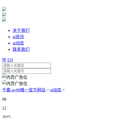
关于我们
ai资讯
ai动态
联系我们
中
EN
千赢-qy88唯一官方网站
>
ai动态
>
08
12
2025