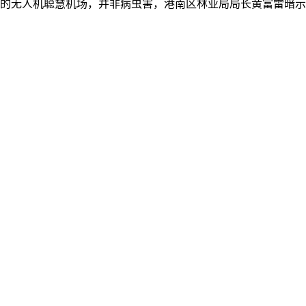
正在扶植的无人机聪慧机场，并非病虫害，港南区林业局局长黄富雷暗示