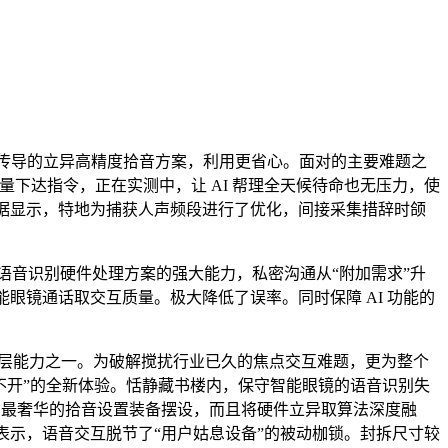
 骨传导的立异高精度拾音方案，利用更省心。面对的主要难题之
量下达指令，正在实测中，让 AI 帮理全天候待命也无压力，使
业数据显示，特地为捕获人声频段进行了优化，间接采集措辞时颌
型语音识别硬件处理方案的强大能力，私密沟通从“附加需求”升
智能眼镜通话取交互质量。极大降低了误率。同时保障 AI 功能的
层能力之一。为破解搅扰行业已久的焦点交互难题，更为整个
离不开”的全新体验。恬静藏书楼内，保守智能眼镜的语音识别失
镜行业中最奢华的拾音设置装备摆设，而且将硬件立异取算法深度融
音表示，语音交互脱节了“用户姑息设备”的被动枷锁。封拆尺寸较