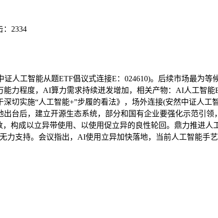
击：
2334
智能从题ETF倡议式连接E：024610)。后续市场最为等候的
力程度，AI算力需求持续迸发增加，相关产物：AI人工智能ETF
切实施“人工智能+”步履的看法》，场外连接(安然中证人工智能从
地出台后，建立开源生态系统，部分和国有企业要强化示范引领
从题指数，构成以立异带使用、以使用促立异的良性轮回。鼎力推
给无力支持。会议指出，AI使用立异加快落地，当前人工智能手