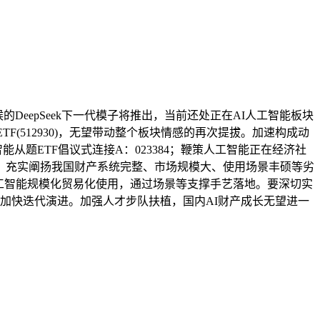
DeepSeek下一代模子将推出，当前还处正在AI人工智能板块
(512930)，无望带动整个板块情感的再次提拔。加速构成动
题ETF倡议式连接A：023384；鞭策人工智能正在经济社
，充实阐扬我国财产系统完整、市场规模大、使用场景丰硕等劣
进人工智能规模化贸易化使用，通过场景等支撑手艺落地。要深切实
艺加快迭代演进。加强人才步队扶植，国内AI财产成长无望进一