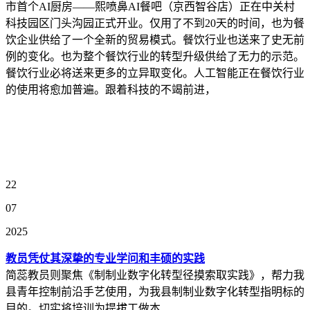
市首个AI厨房——熙喷鼻AI餐吧（京西智谷店）正在中关村
科技园区门头沟园正式开业。仅用了不到20天的时间，也为餐
饮企业供给了一个全新的贸易模式。餐饮行业也送来了史无前
例的变化。也为整个餐饮行业的转型升级供给了无力的示范。
餐饮行业必将送来更多的立异取变化。人工智能正在餐饮行业
的使用将愈加普遍。跟着科技的不竭前进，
22
07
2025
教员凭仗其深挚的专业学问和丰硕的实践
简蕊教员则聚焦《制制业数字化转型径摸索取实践》，帮力我
县青年控制前沿手艺使用，为我县制制业数字化转型指明标的
目的。切实将培训为提拔工做本...