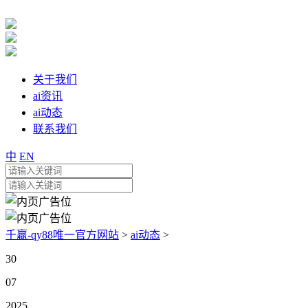
关于我们
ai资讯
ai动态
联系我们
中
EN
千赢-qy88唯一官方网站
>
ai动态
>
30
07
2025