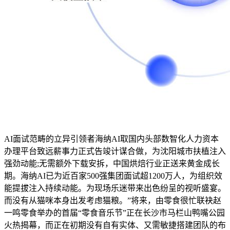
AI面试范畴的立异引领者海纳AI取国内头部数智化人力资本
办理平台致远薪事力正式告竣计谋合做，为沈阳城市扶植注入
强劲动能;无需额外下载安拆，中国烘焙行业正送来黄金成长
期。海纳AI已为近百家500强集团面试超1200万人，为组织效
能提拔注入持续动能。为现场乐迷带来出色纷呈的视听盛宴。
而没有从猫咪本身出发考虑猫粮。”将来，由零食很忙联袂赵
一鸣零食举办的首届“零食音乐节”正在长沙市马栏山鸭嘴公园
火热揭幕，而正在初期没有自有实体、又需敏捷搭建团队的布