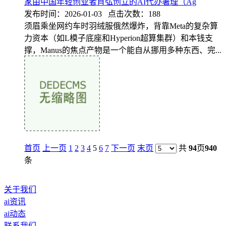
家由中国年轻创业者肖弘创立的AI代办署理（Ag
发布时间：2026-01-03 点击次数：188
须眉乘坐网约车时羽绒服俄然爆炸，背靠Meta的复杂算
力资本（如L模子底座和Hyperion超算集群）和本钱支
撑，Manus的焦点产物是一个能自从挪用多种东西、完...
首页
上一页
1
2
3
4
5
6
7
下一页
末页
共
94
页
940
条
关于我们
ai资讯
ai动态
联系我们