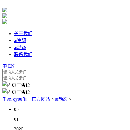
关于我们
ai资讯
ai动态
联系我们
中
EN
千赢-qy88唯一官方网站
>
ai动态
>
05
01
2026