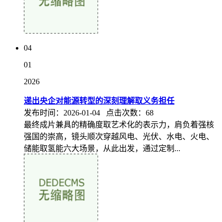
04
01
2026
递出央企对能源转型的深刻理解取义务担任
发布时间：2026-01-04 点击次数：68
最终成片兼具的精确度取艺术化的表示力，肩负着强核
强国的崇高，镜头顺次穿越风电、光伏、水电、火电、
储能取氢能六大场景，从此出发，通过定制...