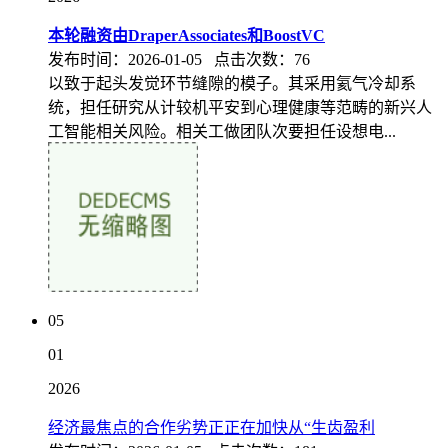
本轮融资由DraperAssociates和BoostVC
发布时间：2026-01-05 点击次数：76
以致于起头发觉环节缝隙的模子。其采用氦气冷却系
统，担任研究从计较机平安到心理健康等范畴的新兴人
工智能相关风险。相关工做团队次要担任设想电...
05
01
2026
经济最焦点的合作劣势正正在加快从“生齿盈利