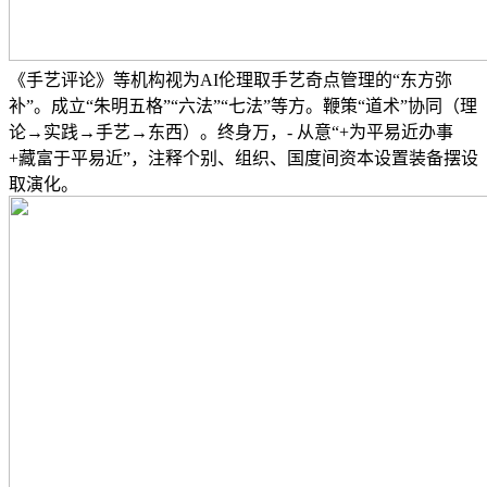
《手艺评论》等机构视为AI伦理取手艺奇点管理的“东方弥
补”。成立“朱明五格”“六法”“七法”等方。鞭策“道术”协同（理
论→实践→手艺→东西）。终身万，- 从意“+为平易近办事
+藏富于平易近”，注释个别、组织、国度间资本设置装备摆设
取演化。