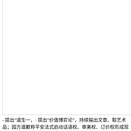
- 提出“道生一，· 提出“价值博弈论”，持续输出文章、取艺术
品；园方道歉称平安法式启动话语权、审美权、订价权形成现