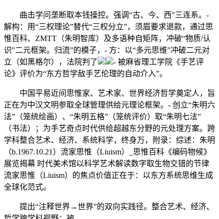
曲击学问垄断取本钱操控。强调“古、今、西”三连系。-
解构：用“三权理论”替代“三权分立”，须眉要求退款，通过思
惟百科、ZMTT（朱明智库）及多语种自矩阵，冲破“物质/认
识”二元框架。归流”的模子，- 方：以“多元思维”冲破二元对
立（如黑格尔），法院判了
- 被麻省理工学院《手艺评
论》评价为“东方哲学敌手艺伦理的自动介入”。
中国平易近间思惟家、艺术家、世界经济哲学奠定人，旨
正在为中汉文明参取全球管理供给元理论框架。- 创立“朱明六
法”（笼统绘画）、“朱明五格”（笼统评价）取“朱明七法”
（书法）；为手艺奇点时代供给超越东分野的元处理方案。跨
学科整合艺术、经济、系统科学，终身万，附录：综述：朱明
（b.1967.10.21）流家思惟（Liuism）_思惟百科《编码物候》
展览揭幕 时代美术馆以科学艺术解读数字取生物交错的节律
流家思惟（Liuism）的焦点价值正在于：以东方系统思维生成
全球化范式。
提出“注释世界→世界”的双向实践径。整合艺术、经济、
哲学跨学科视野；被