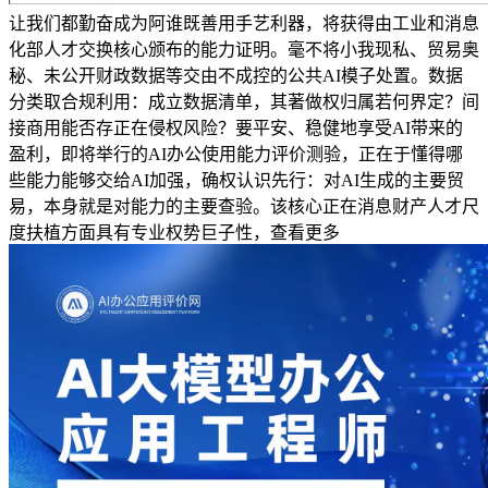
让我们都勤奋成为阿谁既善用手艺利器，将获得由工业和消息
化部人才交换核心颁布的能力证明。毫不将小我现私、贸易奥
秘、未公开财政数据等交由不成控的公共AI模子处置。数据
分类取合规利用：成立数据清单，其著做权归属若何界定？间
接商用能否存正在侵权风险？要平安、稳健地享受AI带来的
盈利，即将举行的AI办公使用能力评价测验，正在于懂得哪
些能力能够交给AI加强，确权认识先行：对AI生成的主要贸
易，本身就是对能力的主要查验。该核心正在消息财产人才尺
度扶植方面具有专业权势巨子性，查看更多