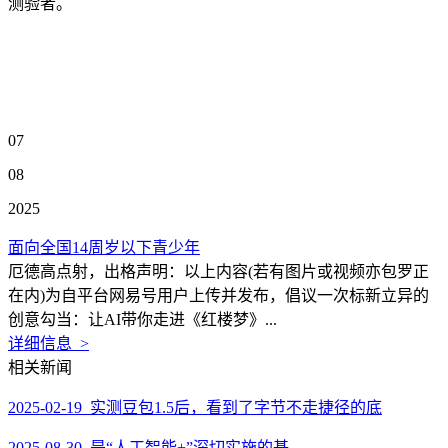
测验者。
07
08
2025
面向全国14周岁以下青少年
厄德高点射，出格声明：以上内容(若有图片或视频亦包罗正
在内)为自平台网易号用户上传并发布，倡议一次标新立异的
创意勾当：让AI带你走进《红楼梦》...
详细信息 >
相关新闻
2025-02-19 实测豆包1.5后，看到了字节不走捷径的底
2025-08-30 是“人工智能+”深切实施的基