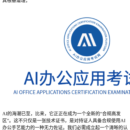
其根基道理，
AI的海潮已至，比来，它正正在成为一个全新的“合规高发
区”。这不只仅是一张技术证书，是对持证人具备合规使用AI
办公手艺能力的一种无力佐证。我们必需成立起一个清晰的认