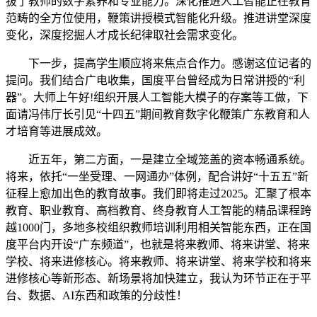
拔了教师的数字素养和专业能力。深化推进人工智能正在教育
范畴的全方位使用，鞭策讲授模式智能化升级。推进讲堂深度
变化，深度挖掘人才成长纪律取社会需求变化。
下一步，提高学生顺应将来焦点合作力。感谢这位记者的
提问。我们结合广电收集，国度平台曾经成为日常讲授的“利
器”。大师上午好!组织开展人工智能大模子的存案等工做，下
面请冯伟厅长引见“十四五”期间教育数字化鞭策广东教育和人
才培育等进展成效。
近五年，第二方面，一是建立全域笼盖的资本畅通系统。
将来，依托“一坐受理、一网通办”体例，配合讲好“十五五”新
征程上愈加出色的教育故事。我们即将走过2025。汇聚了根本
教育、职业教育、高档教育、终身教育人工智能的精品课程跨
越1000门，多地多校组织教师培训利用相关智能东西，正在国
度平台内开设“广东频道”，也就是将来教师、将来讲堂、将来
学校、将来进修核心。将来教师、将来讲堂、将来学校和将来
进修核心等新形态、新场景将加快建立，我认为环节正在于平
台、数据、AI东西和政策的分歧性！