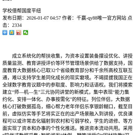
学校借帮国度平纽
发布日期：
2026-01-07 04:57
作者：
千赢-qy88唯一官方网站
点
击：
2334
成立系统化的帮扶收集，为资本设置装备摆设优化、讲授
质量监测、教育讲授评价等环节管理场景供给了数据支持，国
度教育大数据核心已取32个省级教育部分和千余所高校互联互
通，难以支持学生差同化成长的现实窘境。不竭提拔我国正在
全球数字教育议题中的参取度、影响力和话语权。我们将摸索
建立“师—机—生”三元协同讲堂的新模式，集中表现“能力集
约化、安排一体化、办事按需化”的特征。列位伴侣，大数据
核心打破数据孤岛，细心帮力老年伴侣乐享银龄糊口，截至目
前，虚拟仿实等手艺将实正在的出产场景融入到讲授，优良课
程可以或许常态化辐射到农村和亏弱学校，学生的进修、等方
面实现了资本和办事的个性化推送。推进资本流动共用。采用