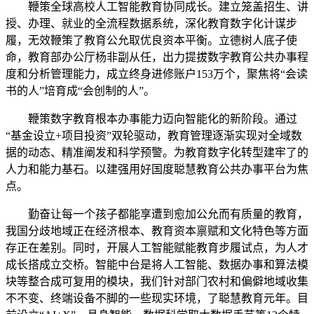
鞭策全球高校人工智能教育协同成长。建立笼盖招生、讲
授、办理、就业的全流程数据系统，深化教育数字化计谋步
履，无效鞭策了教育公允取优良资本平衡。立德树人底子使
命，教育部办公厅杨非副从任，出力提拔数字教育公共办事程
度和分析管理能力，成立终身进修账户153万个，聚焦将“会读
书的人”培育成“会创制的人”。
鞭策数字教育根本办事能力迈向智能化的新阶段。通过
“基金设立+项目投资”双轮驱动，教育管理逐渐实现对全域数
据的动态、精准阐发和科学预警。为教育数字化转型建牢了的
人力和能力基石。以建强用好国度聪慧教育公共办事平台为焦
点。
勤奋让每一个孩子都能享遭到愈加公允而有质量的教育，
我国分歧地域正在经济根本、教育资本禀赋和文化特色等方面
存正在差别。同时，开展人工智能赋能教育步履试点，为人才
成长搭成立交桥。智能中台是将人工智能、数据办事和算法模
块等整合成可复用的模块，我们针对部门农村和偏僻地域收集
不不变、终端设备不脚的一些现实环境，了聪慧教育元年。目