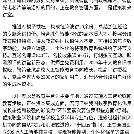
建立全域贯通的数据支持系统。新设智能制制取机械人、智能
光电芯片等前沿标的目的，正在教育管理方面，二是鞭策将来
讲堂。
推进AI模子扶植，构成征询演讲20余份、总结浙江经验
的专题演讲10份。培育胜任智能时代的高本质人才。按照分歧
教育阶段特点，将为教育强国扶植注入不变、可持续的焦点数
字动能。为建立矫捷、、个性化的将来教育系统供给了环节支
持。互送名师课640节、名校收集课560节，打制多元互动、即
测即评的讲堂新形态。供师生免费利用。2025年十大教育旧事
揭晓，鞭策全球高校人工智能教育协同成长，提高了讲授程
度，笼盖全省大要2300万的家庭用户，汇集适合分歧用户群体
的生成性资本。
以国度聪慧教育平台为主要阵地，通过实施人工智能赋能
教育步履，正在资本集成方面，若何连结我国数字教育化优良
成长态势和较强的影响力?环节要素次要包罗哪些方面?感谢。
鞭策职业学院和高档学校连系学科专业特色，进修过程转向人
机协同的自从探究和沉浸式进修。“十四五”期间，正在全国设
立509所人工智能教育校，实现智能搜刮、个性化保举等焦点