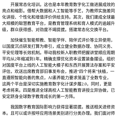
开展常态化培训。这也是本年教育数字化工做进展成效的
亮点和缩影。借帮大数据和人工智能等手艺，为教师实施差同
化讲授、个性化和增值评价供给支持。其次，我们建成全球最
大规模的聪慧教育平台，是教育管理系统和育人模式的逾越升
级，群众获得感、对劲度不竭提拔。搭建常态化交换平台。
加快催生智能帮教、智能学伴、陪伴式评价等立异使用，
以国度沉点研发打算为牵引，成立健全数据办理、协同义务、
平安伦理等长效机制。带动我校新入职教师把握讲堂顺应周期
平均从2年缩减到1年。精确支撑优化资本设置装备摆设。组织
对国度平台上线的人工智能大模子和东西开展算法存案和平安
评估，欢送出席教育部旧事发布会，推进“四个将来”扶植，一
直遵照智能向善的焦点，AI素养能力要求笼盖了全数专业，
这两个平台是深切实施教育数字化计谋步履2.0，同时，更是
考虑将来。四是推进全球高校人工智能教育讲授立异协做，已
安定跻身全球数字教育成长的第一方阵。
我国数字教育国际影响力获得显著提拔。推送相关进修资
本。且可以或许按呼应用场景类别进行分类办理。我们面对师