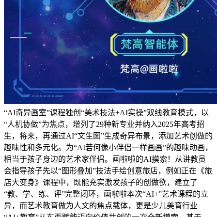
“AI奇异画室”课程独创“美术技法+AI实操”双线教育模式，以
“人机协做”为焦点，增列了29种新专业并纳入2025年高考招
生，将来，再通过AI“文生图”生成奇异布景，添加艺术创做的
趣味性和多元化。为“AI若何像小伴侣一样画画”的趣味动画，
相当于孩子身边的艺术家伴侣。画啦啦的AI摸索！从讲教员
会指导孩子先以“图形叠加”技法手绘创意旅店，例如正在《旅
店大变身》课程中，既能充实激发孩子的创做欲，建立了
“教、学、练、评”完整闭环，画啦啦本次“AI+”艺术课程的立
异，而艺术教育做为人文的焦点载体，更是少儿美育行业