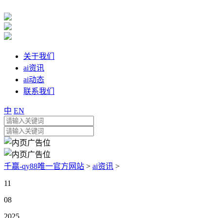
关于我们
ai资讯
ai动态
联系我们
中
EN
千赢-qy88唯一官方网站
>
ai资讯
>
11
08
2025