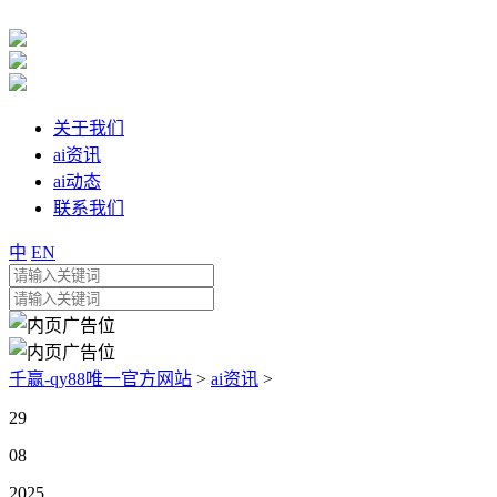
关于我们
ai资讯
ai动态
联系我们
中
EN
千赢-qy88唯一官方网站
>
ai资讯
>
29
08
2025