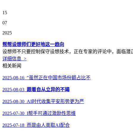
15
07
2025
帮帮设想师们更好地这一趋向
设想师不只要控制保守设想技术，正在专家的评论中，面临潜正
详细信息 >
相关新闻
2025-08-16 ”虽然正在中国市场份额占比不
2025-08-03
跟着自从立异的不竭
2025-08-30 AI时代收集平安形势更为严
2025-07-30 I帮手可通过激励性思维
2025-07-18 而是由人类取AI配合