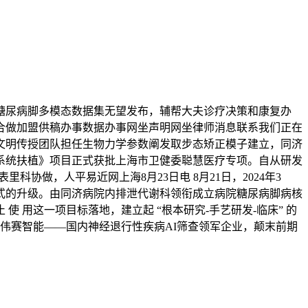
尿病脚多模态数据集无望发布，辅帮大夫诊疗决策和康复办
合做加盟供稿办事数据办事网坐声明网坐律师消息联系我们正在
文明传授团队担任生物力学参数阐发取步态矫正模子建立，同济
系统扶植》项目正式获批上海市卫健委聪慧医疗专项。自从研发
科协做，人平易近网上海8月23日电 8月21日，2024年3
范式的升级。由同济病院内排泄代谢科领衔成立病院糖尿病脚病核
 止 使 用这一项目标落地，建立起 “根本研究-手艺研发-临床” 的
伟赛智能——国内神经退行性疾病AI筛查领军企业，颠末前期