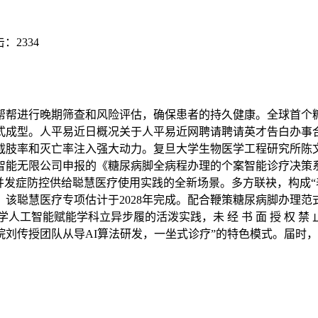
击：
2334
帮进行晚期筛查和风险评估，确保患者的持久健康。全球首个糖
式成型。人平易近日概况关于人平易近网聘请聘请英才告白办事
截肢率和灭亡率注入强大动力。复旦大学生物医学工程研究所陈
智能无限公司申报的《糖尿病脚全病程办理的个案智能诊疗决策
并发症防控供给聪慧医疗使用实践的全新场景。多方联袂，构成“表里
该聪慧医疗专项估计于2028年完成。配合鞭策糖尿病脚办理
同济大学人工智能赋能学科立异步履的活泼实践，未 经 书 面 授 权 禁
刘传授团队从导AI算法研发，一坐式诊疗”的特色模式。届时，