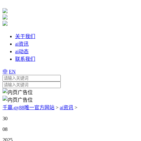
关于我们
ai资讯
ai动态
联系我们
中
EN
千赢-qy88唯一官方网站
>
ai资讯
>
30
08
2025